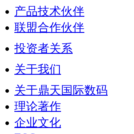
产品技术伙伴
联盟合作伙伴
投资者关系
关于我们
关于鼎天国际数码
理论著作
企业文化