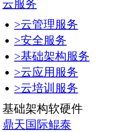
云服务
>云管理服务
>安全服务
>基础架构服务
>云应用服务
>云培训服务
基础架构软硬件
鼎天国际鲲泰