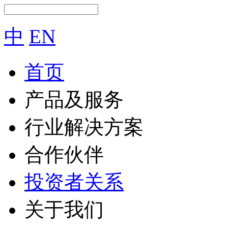
中
EN
首页
产品及服务
行业解决方案
合作伙伴
投资者关系
关于我们