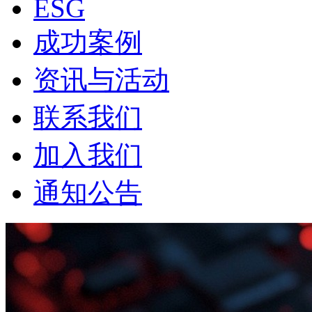
ESG
成功案例
资讯与活动
联系我们
加入我们
通知公告