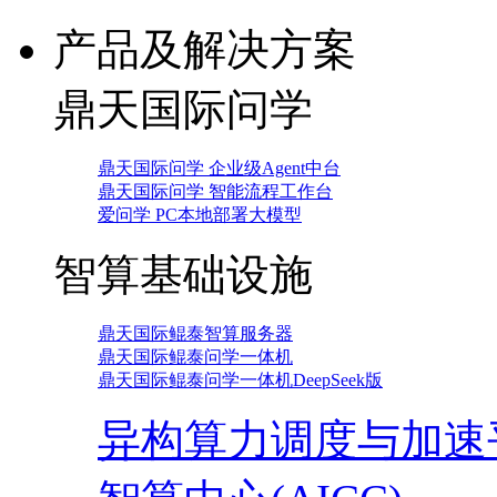
产品及解决方案
鼎天国际问学
鼎天国际问学 企业级Agent中台
鼎天国际问学 智能流程工作台
爱问学 PC本地部署大模型
智算基础设施
鼎天国际鲲泰智算服务器
鼎天国际鲲泰问学一体机
鼎天国际鲲泰问学一体机DeepSeek版
异构算力调度与加速