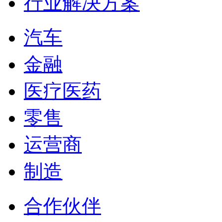
行业解决方案
汽车
金融
医疗医药
零售
运营商
制造
合作伙伴