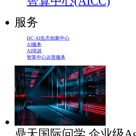
智算中心(AICC)
服务
DC·AI生态创新中心
AI服务
AI培训
智算中心运营服务
鼎天国际问学 企业级Ag