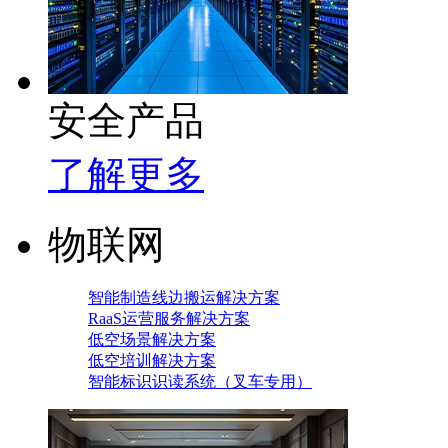
安全产品
了解更多
物联网
智能制造线边搬运解决方案
RaaS运营服务解决方案
低空场景解决方案
低空培训解决方案
智能标识识读系统（叉车专用）