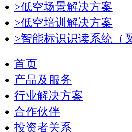
>低空场景解决方案
>低空培训解决方案
>智能标识识读系统（
首页
产品及服务
行业解决方案
合作伙伴
投资者关系