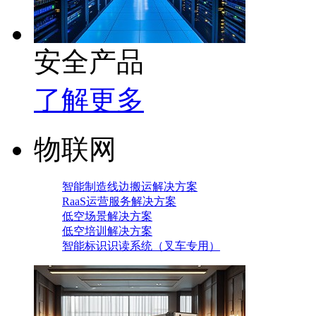
安全产品
了解更多
物联网
智能制造线边搬运解决方案
RaaS运营服务解决方案
低空场景解决方案
低空培训解决方案
智能标识识读系统（叉车专用）