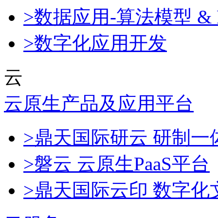
>数据应用-算法模型 & 
>数字化应用开发
云
云原生产品及应用平台
>鼎天国际研云 研制
>磐云 云原生PaaS平台
>鼎天国际云印 数字化