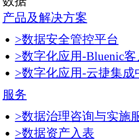
数据
产品及解决方案
>数据安全管控平台
>数字化应用-Blueni
>数字化应用-云捷集成
服务
>数据治理咨询与实施
>数据资产入表