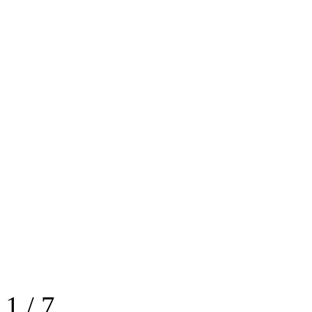
1
/
7