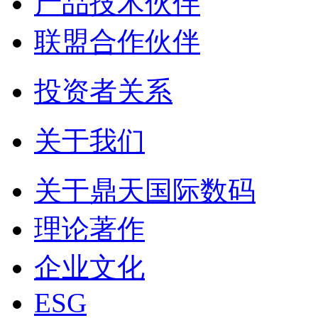
产品技术伙伴
联盟合作伙伴
投资者关系
关于我们
关于鼎天国际数码
理论著作
企业文化
ESG