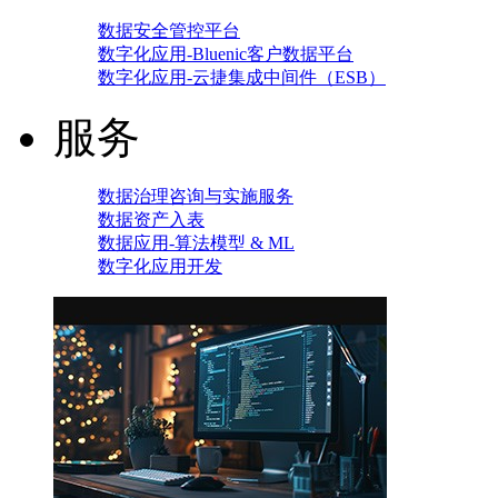
数据安全管控平台
数字化应用-Bluenic客户数据平台
数字化应用-云捷集成中间件（ESB）
服务
数据治理咨询与实施服务
数据资产入表
数据应用-算法模型 & ML
数字化应用开发