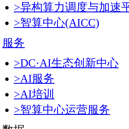
>异构算力调度与加速
>智算中心(AICC)
服务
>DC·AI生态创新中心
>AI服务
>AI培训
>智算中心运营服务